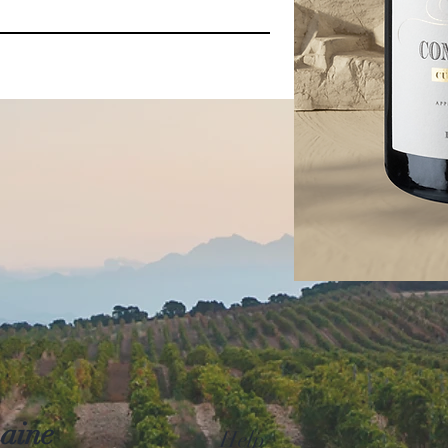
aine
Help