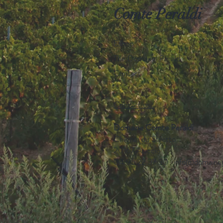
Comte Peraldi
Eshop
The Domaine Peraldi
Contact
Contact us :
Domaine Comte Peraldi
Chemin du Stiletto
20167 Ajaccio
04 95 22 37 30 |
info@domainep