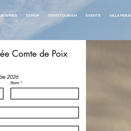
UR WINES
ESHOP
OENOTOURISM
EVENTS
VILLA PERA
ée Comte de Poix 
mbre 2026
Nom
*