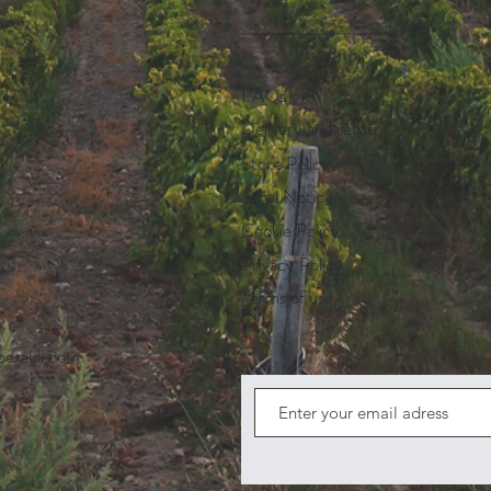
_____________
FAQs
Delivery and returns
Store Policy
Legal Notice
Cookie Policy
Privacy Policy
Terms of use
eraldi.com