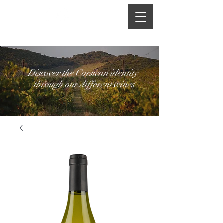
​Discover the Corsican identity
through our different wines