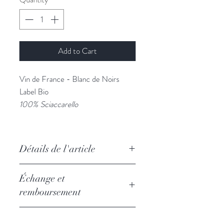
Add to Cart
Vin de France - Blanc de Noirs
Label Bio
100% Sciaccarello
Détails de l'article
CEPAGES
Échange et
100% Sciaccarello
remboursement
TERROIR
Coteaux d’arènes granitiques. Terres
Nous ne remboursons et