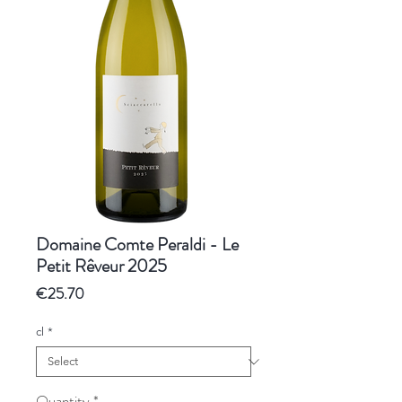
Domaine Comte Peraldi - Le
Petit Rêveur 2025
Price
€25.70
cl
*
Quantity
*