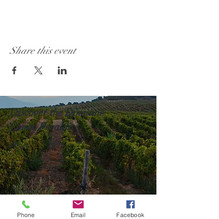
Share this event
Discover the Domaine
Comte Peraldi
Help
_____________
Follow us ________________
Facebook
Instagram
Phone
Email
Facebook