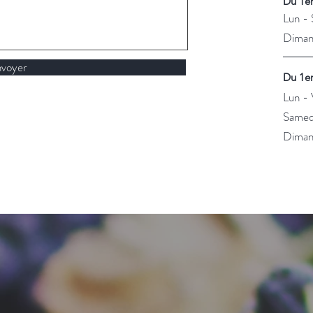
Du 1er
Lun - 
​​Dima
voyer
Du 1er
Lun - 
​​Samed
​Dima