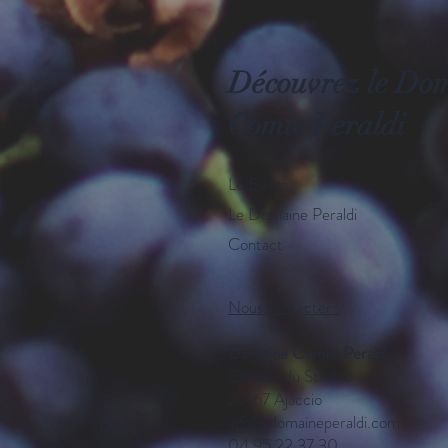
Découvrez le Do
Comte Peraldi
Le Eshop
Le Domaine Peraldi
Contact
Nous contacter :
Domaine Comte Peraldi
Chemin du Stiletto
20167 Ajaccio
info@domaineperaldi.com
04 95 22 37 30