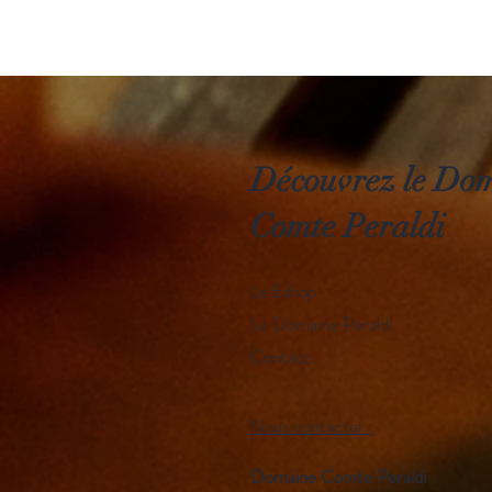
Découvrez le Do
Comte Peraldi
Le Eshop
Le Domaine Peraldi
Contact
Nous contacter :
Domaine Comte Peraldi