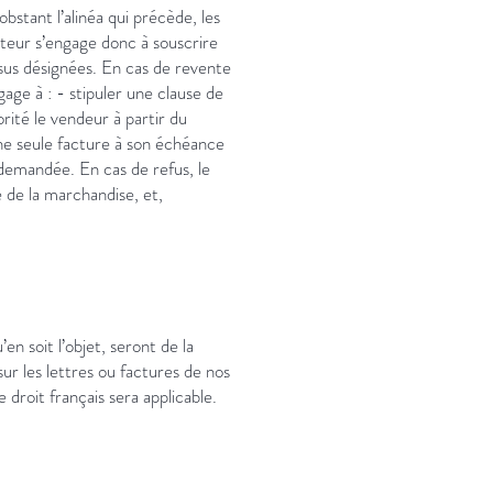
stant l’alinéa qui précède, les
heteur s’engage donc à souscrire
ssus désignées. En cas de revente
age à : - stipuler une clause de
rité le vendeur à partir du
une seule facture à son échéance
 demandée. En cas de refus, le
 de la marchandise, et,
en soit l’objet, seront de la
r les lettres ou factures de nos
 droit français sera applicable.