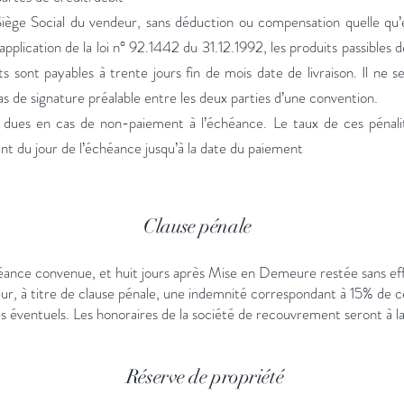
iège Social du vendeur, sans déduction ou compensation quelle qu’el
application de la loi n° 92.1442 du 31.12.1992, les produits passibles 
 sont payables à trente jours fin de mois date de livraison. Il ne 
as de signature préalable entre les deux parties d’une convention.
 dues en cas de non-paiement à l’échéance. Le taux de ces pénalités
urant du jour de l’échéance jusqu’à la date du paiement
Clause pénale
ance convenue, et huit jours après Mise en Demeure restée sans effet
ur, à titre de clause pénale, une indemnité correspondant à 15% de ce
ires éventuels. Les honoraires de la société de recouvrement seront à l
Réserve de propriété