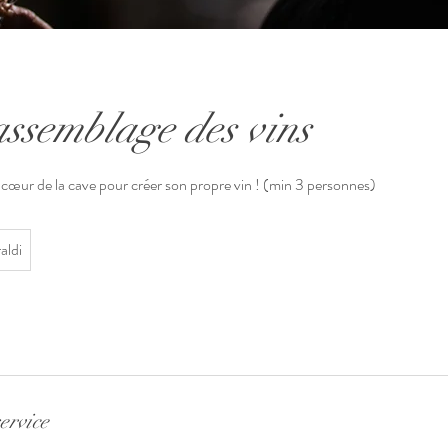
assemblage des vins
 cœur de la cave pour créer son propre vin ! (min 3 personnes)
aldi
ervice