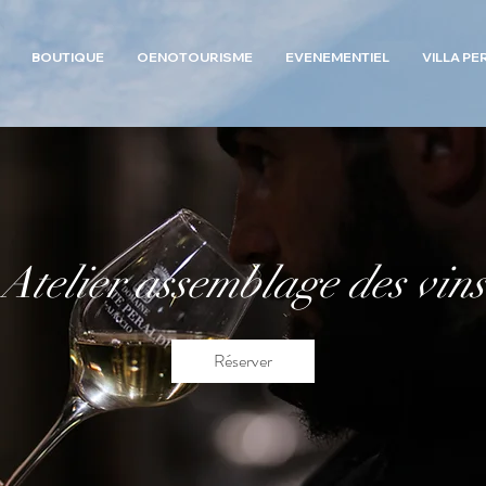
BOUTIQUE
OENOTOURISME
EVENEMENTIEL
VILLA PE
Atelier assemblage des vins
Réserver