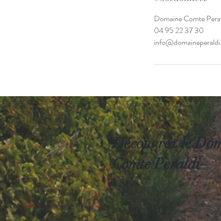
Domaine Comte Peraldi
04 95 22 37 30
info@domaineperald
Découvrez le Do
Comte Peraldi
Le Eshop
Le Domaine Peraldi