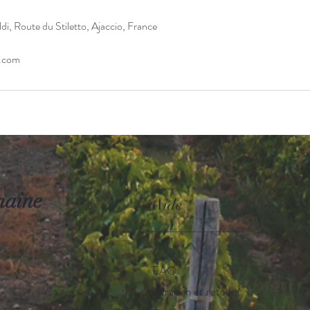
, Route du Stiletto, Ajaccio, France
i.com
maine
Aide
_____________
FAQ
Livraison et retours